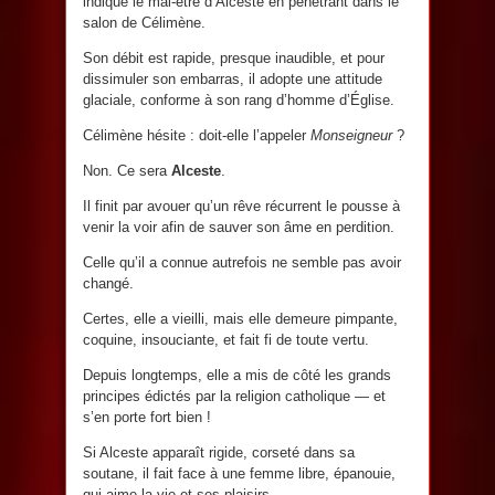
indique le mal-être d’Alceste en pénétrant dans le
salon de Célimène.
Son débit est rapide, presque inaudible, et pour
dissimuler son embarras, il adopte une attitude
glaciale, conforme à son rang d’homme d’Église.
Célimène hésite : doit-elle l’appeler
Monseigneur
?
Non. Ce sera
Alceste
.
Il finit par avouer qu’un rêve récurrent le pousse à
venir la voir afin de sauver son âme en perdition.
Celle qu’il a connue autrefois ne semble pas avoir
changé.
Certes, elle a vieilli, mais elle demeure pimpante,
coquine, insouciante, et fait fi de toute vertu.
Depuis longtemps, elle a mis de côté les grands
principes édictés par la religion catholique — et
s’en porte fort bien !
Si Alceste apparaît rigide, corseté dans sa
soutane, il fait face à une femme libre, épanouie,
qui aime la vie et ses plaisirs.