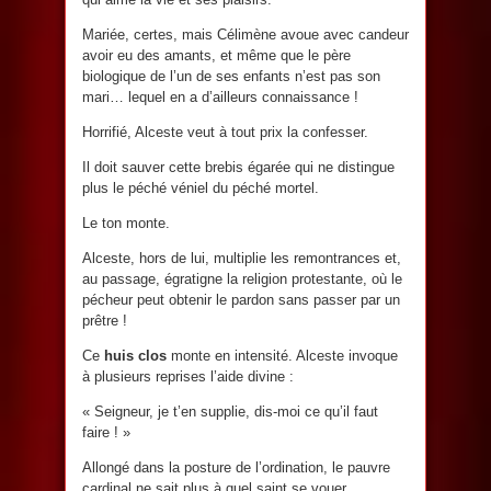
Mariée, certes, mais Célimène avoue avec candeur
avoir eu des amants, et même que le père
biologique de l’un de ses enfants n’est pas son
mari… lequel en a d’ailleurs connaissance !
Horrifié, Alceste veut à tout prix la confesser.
Il doit sauver cette brebis égarée qui ne distingue
plus le péché véniel du péché mortel.
Le ton monte.
Alceste, hors de lui, multiplie les remontrances et,
au passage, égratigne la religion protestante, où le
pécheur peut obtenir le pardon sans passer par un
prêtre !
Ce
huis clos
monte en intensité. Alceste invoque
à plusieurs reprises l’aide divine :
« Seigneur, je t’en supplie, dis-moi ce qu’il faut
faire ! »
Allongé dans la posture de l’ordination, le pauvre
cardinal ne sait plus à quel saint se vouer.