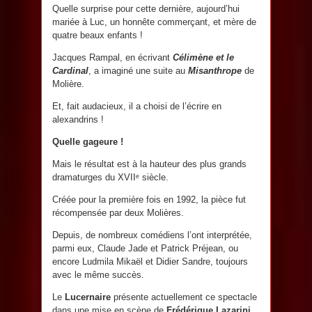
Quelle surprise pour cette dernière, aujourd’hui
mariée à Luc, un honnête commerçant, et mère de
quatre beaux enfants !
Jacques Rampal, en écrivant
Célimène et le
Cardinal
, a imaginé une suite au
Misanthrope
de
Molière.
Et, fait audacieux, il a choisi de l’écrire en
alexandrins !
Quelle gageure !
Mais le résultat est à la hauteur des plus grands
dramaturges du XVIIᵉ siècle.
Créée pour la première fois en 1992, la pièce fut
récompensée par deux Molières.
Depuis, de nombreux comédiens l’ont interprétée,
parmi eux, Claude Jade et Patrick Préjean, ou
encore Ludmila Mikaël et Didier Sandre, toujours
avec le même succès.
Le
Lucernaire
présente actuellement ce spectacle
dans une mise en scène de
Frédérique Lazarini
.