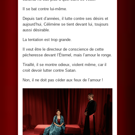
Il se bat contre lui-même.
Depuis tant d’années, il lutte contre ses désirs et
aujourd’hui, Célimène se tient devant lui, toujours
aussi désirable.
La tentation est trop grande.
Il veut être le directeur de conscience de cette
pécheresse devant l’Éternel, mais l’amour le ronge.
Tiraillé, il se montre odieux, violent même, car il
croit devoir lutter contre Satan.
Non, il ne doit pas céder aux feux de l’amour !