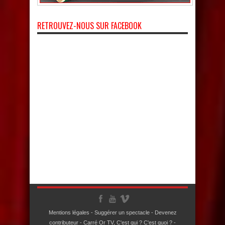
RETROUVEZ-NOUS SUR FACEBOOK
Mentions légales
-
Suggérer un spectacle
-
Devenez
contributeur
-
Carré Or TV, C'est qui ? C'est quoi ?
-