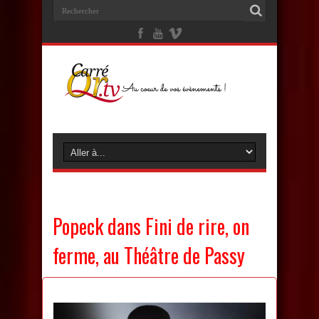
Popeck dans Fini de rire, on
ferme, au Théâtre de Passy