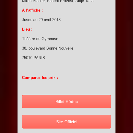
Miren Pradier, Pascal Provost, Aidje Tafial
A l’affiche :
Jusqu’au 29 avril 2018
Lieu :
Théâtre du Gymnase
38, boulevard Bonne Nouvelle
75010 PARIS
Comparez les prix :
Billet Réduc
Site Officiel