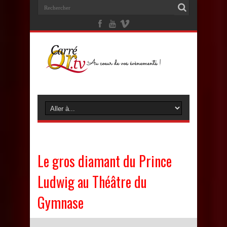
Le gros diamant du Prince
Ludwig au Théâtre du
Gymnase