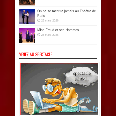
On ne se mentira jamais au Théâtre de
Paris
25 mars 2026
Miss Freud et ses Hommes
25 mars 2026
VENEZ AU SPECTACLE