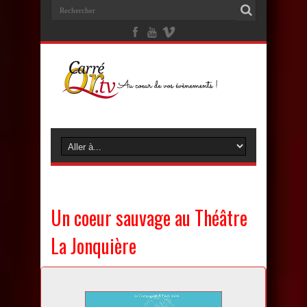
Un coeur sauvage au Théâtre
La Jonquière