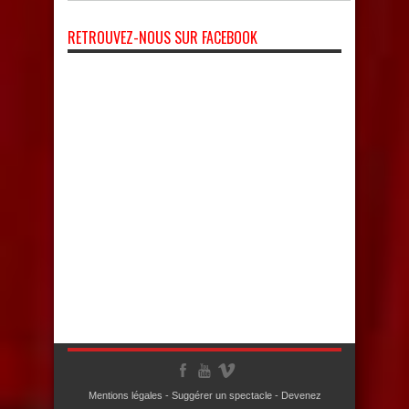
RETROUVEZ-NOUS SUR FACEBOOK
Mentions légales
-
Suggérer un spectacle
-
Devenez