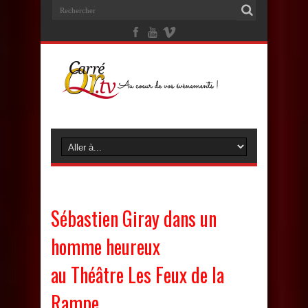
Sébastien Giray dans un
homme heureux
au Théâtre Les Feux de la
Rampe