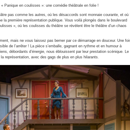
e « Panique en coulisses »: une comédie théâtrale en folie !
âtre pas comme les autres, où les désaccords sont monnaie courante, et où 
me la première représentation publique. Vous voilà plongés dans le boulevard
lisses », où les coulisses du théâtre se révèlent être le théâtre d’un chaos
ment, mais ne vous laissez pas berner par ce démarrage en douceur. Une foi
sible de l’arrêter ! La pièce s’emballe, gagnant en rythme et en humour à
ens, débordants d’énergie, nous éblouissent par leur prestation scénique. Le
e la représentation, avec des gags de plus en plus hilarants.