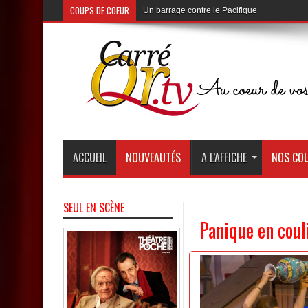
COUPS DE COEUR
Un barrage contre le Pacifique
au Théâtre de Poche de Montparnasse
ACCUEIL
NOUVEAUTÉS
A L’AFFICHE
NOS COU
SEUL EN SCÈNE
Panique en coul