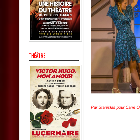
THÉÂTRE
Par Stanislas pour Carré O