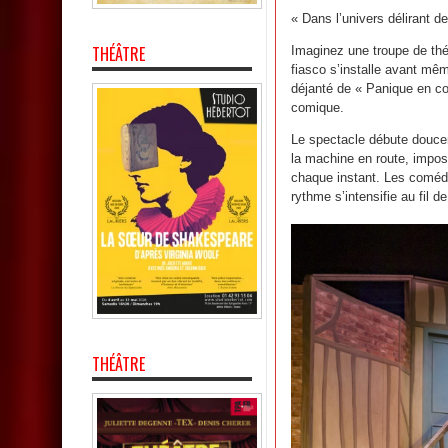
« Dans l’univers délirant d
THÉÂTRE
Imaginez une troupe de thé
fiasco s’installe avant mê
déjanté de « Panique en cou
comique.
Le spectacle débute douce
la machine en route, impos
chaque instant. Les comédi
rythme s’intensifie au fil d
THÉÂTRE