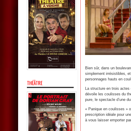
Bien sûr, dans un boulevar
simplement irrésistibles, e
personnages hauts en coul
THÉÂTRE
La structure en trois acte
dévoile les coulisses du th
pure, le spectacle d’une d
« Panique en coulisses » of
prescription idéale pour un
à vous laisser emporter par