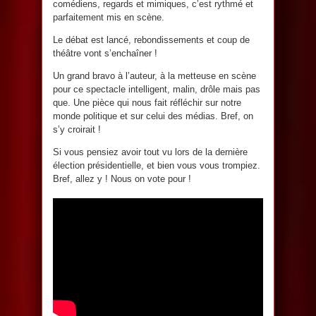
comédiens, regards et mimiques, c’est rythmé et
parfaitement mis en scène.
Le débat est lancé, rebondissements et coup de
théâtre vont s’enchaîner !
Un grand bravo à l’auteur, à la metteuse en scène
pour ce spectacle intelligent, malin, drôle mais pas
que. Une pièce qui nous fait réfléchir sur notre
monde politique et sur celui des médias. Bref, on
s’y croirait !
Si vous pensiez avoir tout vu lors de la dernière
élection présidentielle, et bien vous vous trompiez.
Bref, allez y ! Nous on vote pour !