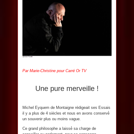
Par Marie-Christine pour Carré Or TV
Une pure merveille !
Michel Eyquem de Montaigne rédigeait ses Essais
il y a plus de 4 siècles et nous en avons conservé́
un souvenir plus ou moins vague.
Ce grand philosophe a laissé́ sa charge de