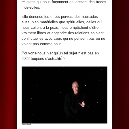
religions qui nous façonnent en laissant des traces
indélébiles.
Elle dénonce les effets pervers des habitudes
aussi bien matérielles que spirituelles, celles qui
nous collent à la peau, nous empêchent d’être
vraiment libres et engendre des relations souvent
conflictuelles avec ceux qui ne pensent pas ou ne
vivent pas comme nous.
Pouvons-nous nier qu’un tel sujet n’est pas en
2022 toujours d’actualité́ ?