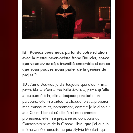
IB : Pouvez-vous nous parler de votre relation
avec la metteuse-en-scène Anne Bouvier, est-ce
que vous aviez déjà travaillé ensemble et est-ce
que vous pouvez nous parler de la genèse du
projet ?
JD :
Anne Bouvier, je dis toujours que c’est « ma
petite fée », c’est « ma belle étoile », parce qu’elle
a toujours été là, elle a toujours ponctué mon
parcours, elle m’a aidée, à chaque fois, à préparer
mes concours et, notamment, comme je le disais :
aux Cours Florent où elle était mon premier
professeur, elle m’a préparée au concours du
Conservatoire et de la Classe Libre, que j’ai eus la
même année, ensuite au prix Sylvia Monfort, qui