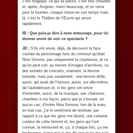
c’est magique, ce qui se passe, c’est très chouette
et, après, Avignon, merci beaucoup, et on verra
pour la tournée, chaque chose en son temps mais,
là, c’est le Théâtre de l’Œuvre qui arrive
rapidement.
IB : Que puis-je dire à mon entourage, pour lui
donner envie de voir ce spectacle ?
JD :
S’ils ont envie, déjà, de découvrir la face
cachée du personnage hors du commun qu’était
Nina Simone, pas uniquement la chanteuse, et ce
qu’on peut voir, au travers d’images d’archives, ou
des extraits de concerts, vraiment, la femme
torturée, mais pas seulement : une femme drôle,
aussi, qui avait de l’humour, aussi, sur elle-même,
de l’autodérision et, si les gens ont envie
d’entendre, aussi, de la musique, ses chansons,
chantées à ma façon, parce que je n’essaie, en
aucun cas, d’imiter Nina Simone, loin de là mais,
en tout cas, j’ai le sentiment de restituer, par
rapport à ce que les gens me disent, une certaine
couleur de cette femme et, les gens qui l’ont
connue, la retrouvent et, ça, à chaque fois, ça me
bouleverse, parce que je me dis que je ne me suis