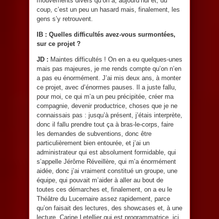
mouvements divers qu’on a, aujourd’hui et, du
coup, c’est un peu un hasard mais, finalement, les
gens s’y retrouvent.
IB : Quelles difficultés avez-vous surmontées,
sur ce projet ?
JD :
Maintes difficultés ! On en a eu quelques-unes
mais pas majeures, je me rends compte qu’on n’en
a pas eu énormément. J’ai mis deux ans, à monter
ce projet, avec d’énormes pauses. Il a juste fallu,
pour moi, ce qui m’a un peu précipitée, créer ma
compagnie, devenir productrice, choses que je ne
connaissais pas : jusqu’à présent, j’étais interprète,
donc il fallu prendre tout ça à bras-le-corps, faire
les demandes de subventions, donc être
particulièrement bien entourée, et j’ai un
administrateur qui est absolument formidable, qui
s’appelle Jérôme Réveillère, qui m’a énormément
aidée, donc j’ai vraiment constitué un groupe, une
équipe, qui pouvait m’aider à aller au bout de
toutes ces démarches et, finalement, on a eu le
Théâtre du Lucernaire assez rapidement, parce
qu’on faisait des lectures, des showcases et, à une
lecture, Carine Letellier qui est programmatrice, ici,