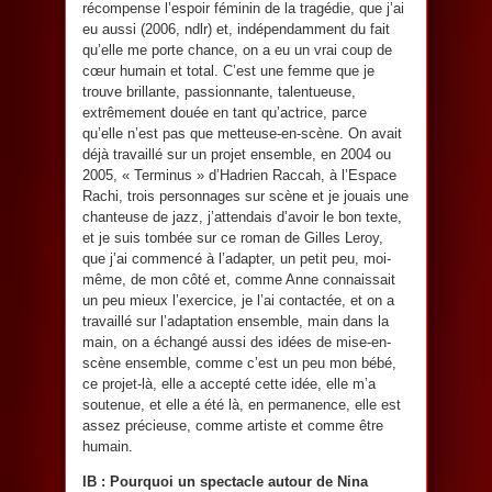
récompense l’espoir féminin de la tragédie, que j’ai
eu aussi (2006, ndlr) et, indépendamment du fait
qu’elle me porte chance, on a eu un vrai coup de
cœur humain et total. C’est une femme que je
trouve brillante, passionnante, talentueuse,
extrêmement douée en tant qu’actrice, parce
qu’elle n’est pas que metteuse-en-scène. On avait
déjà travaillé sur un projet ensemble, en 2004 ou
2005, « Terminus » d’Hadrien Raccah, à l’Espace
Rachi, trois personnages sur scène et je jouais une
chanteuse de jazz, j’attendais d’avoir le bon texte,
et je suis tombée sur ce roman de Gilles Leroy,
que j’ai commencé à l’adapter, un petit peu, moi-
même, de mon côté et, comme Anne connaissait
un peu mieux l’exercice, je l’ai contactée, et on a
travaillé sur l’adaptation ensemble, main dans la
main, on a échangé aussi des idées de mise-en-
scène ensemble, comme c’est un peu mon bébé,
ce projet-là, elle a accepté cette idée, elle m’a
soutenue, et elle a été là, en permanence, elle est
assez précieuse, comme artiste et comme être
humain.
IB : Pourquoi un spectacle autour de Nina