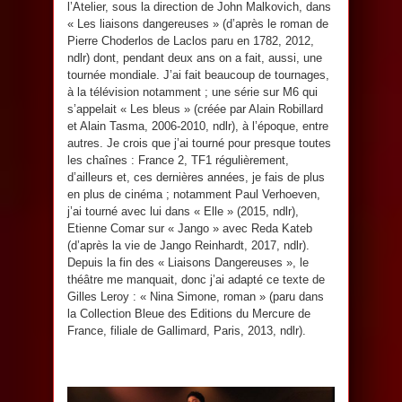
l’Atelier, sous la direction de John Malkovich, dans
« Les liaisons dangereuses » (d’après le roman de
Pierre Choderlos de Laclos paru en 1782, 2012,
ndlr) dont, pendant deux ans on a fait, aussi, une
tournée mondiale. J’ai fait beaucoup de tournages,
à la télévision notamment ; une série sur M6 qui
s’appelait « Les bleus » (créée par Alain Robillard
et Alain Tasma, 2006-2010, ndlr), à l’époque, entre
autres. Je crois que j’ai tourné pour presque toutes
les chaînes : France 2, TF1 régulièrement,
d’ailleurs et, ces dernières années, je fais de plus
en plus de cinéma ; notamment Paul Verhoeven,
j’ai tourné avec lui dans « Elle » (2015, ndlr),
Etienne Comar sur « Jango » avec Reda Kateb
(d’après la vie de Jango Reinhardt, 2017, ndlr).
Depuis la fin des « Liaisons Dangereuses », le
théâtre me manquait, donc j’ai adapté ce texte de
Gilles Leroy : « Nina Simone, roman » (paru dans
la Collection Bleue des Editions du Mercure de
France, filiale de Gallimard, Paris, 2013, ndlr).