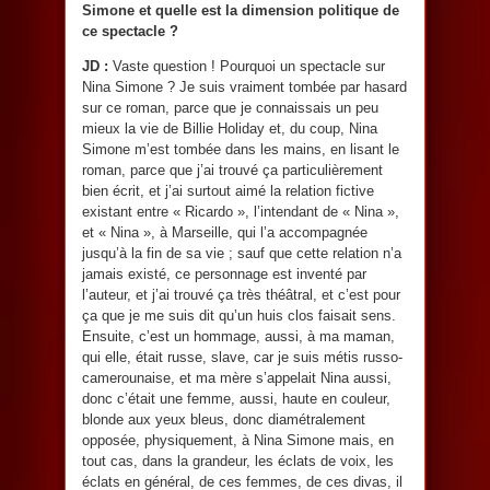
Simone et quelle est la dimension politique de
ce spectacle ?
JD :
Vaste question ! Pourquoi un spectacle sur
Nina Simone ? Je suis vraiment tombée par hasard
sur ce roman, parce que je connaissais un peu
mieux la vie de Billie Holiday et, du coup, Nina
Simone m’est tombée dans les mains, en lisant le
roman, parce que j’ai trouvé ça particulièrement
bien écrit, et j’ai surtout aimé la relation fictive
existant entre « Ricardo », l’intendant de « Nina »,
et « Nina », à Marseille, qui l’a accompagnée
jusqu’à la fin de sa vie ; sauf que cette relation n’a
jamais existé, ce personnage est inventé par
l’auteur, et j’ai trouvé ça très théâtral, et c’est pour
ça que je me suis dit qu’un huis clos faisait sens.
Ensuite, c’est un hommage, aussi, à ma maman,
qui elle, était russe, slave, car je suis métis russo-
camerounaise, et ma mère s’appelait Nina aussi,
donc c’était une femme, aussi, haute en couleur,
blonde aux yeux bleus, donc diamétralement
opposée, physiquement, à Nina Simone mais, en
tout cas, dans la grandeur, les éclats de voix, les
éclats en général, de ces femmes, de ces divas, il