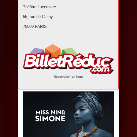
Théâtre Lucernaire
55, rue de Clichy
75009 PARIS
Réservation en ligne