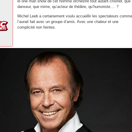
le one man show de cet homme orchestre tout autant crooner, que
danseur, que mime, qu’acteur de théâtre, qu’humoriste…. ?
Michel Leeb a certainement voulu accueillir les spectateurs comme 
l’aurait fait avec un groupe d’amis. Avec une chaleur et une
complicité non feintes.