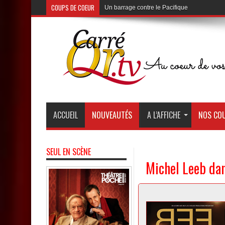
COUPS DE COEUR
Un barrage contre le Pacifique
au Théâtre de Poche de Montparnasse
ACCUEIL
NOUVEAUTÉS
A L’AFFICHE
NOS COU
SEUL EN SCÈNE
Michel Leeb dan