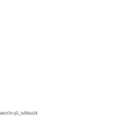
watch?v=jG_Io5Nsn24