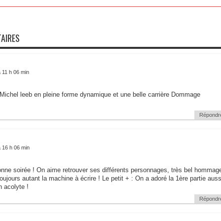
AIRES
 11 h 06 min
Michel leeb en pleine forme dynamique et une belle carrière Dommage
Répondr
 16 h 06 min
onne soirée ! On aime retrouver ses différents personnages, très bel hommag
toujours autant la machine à écrire ! Le petit + : On a adoré la 1ère partie auss
n acolyte !
Répondr