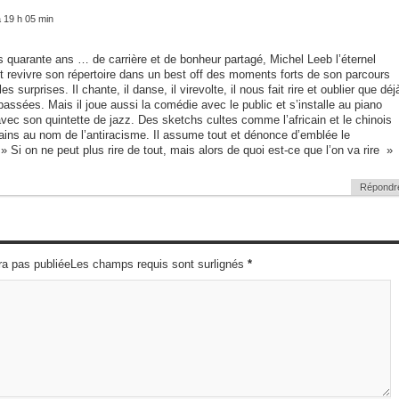
 19 h 05 min
 quarante ans … de carrière et de bonheur partagé, Michel Leeb l’éternel
it revivre son répertoire dans un best off des moments forts de son parcours
 surprises. Il chante, il danse, il virevolte, il nous fait rire et oublier que déj
assées. Mais il joue aussi la comédie avec le public et s’installe au piano
c son quintette de jazz. Des sketchs cultes comme l’africain et le chinois
tains au nom de l’antiracisme. Il assume tout et dénonce d’emblée le
» Si on ne peut plus rire de tout, mais alors de quoi est-ce que l’on va rire »
Répondr
ra pas publiéeLes champs requis sont surlignés
*