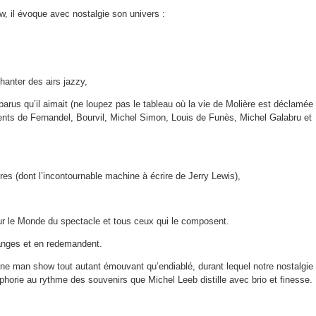
w, il évoque avec nostalgie son univers :
hanter des airs jazzy,
parus qu’il aimait (ne loupez pas le tableau où la vie de Molière est déclamée
ents de Fernandel, Bourvil, Michel Simon, Louis de Funès, Michel Galabru et
es (dont l’incontournable machine à écrire de Jerry Lewis),
 le Monde du spectacle et tous ceux qui le composent.
anges et en redemandent.
ne man show tout autant émouvant qu’endiablé, durant lequel notre nostalgie
phorie au rythme des souvenirs que Michel Leeb distille avec brio et finesse.