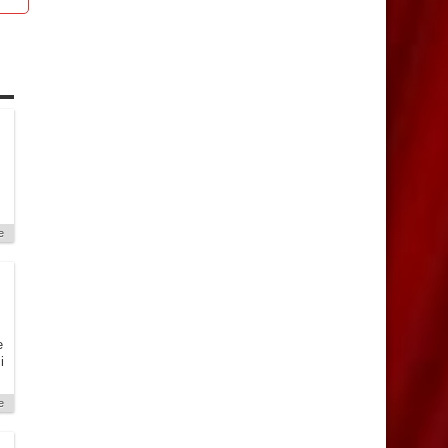
e
e
i
e