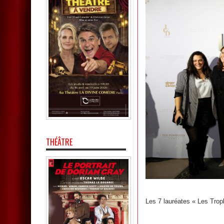
THÉÂTRE
Les 7 lauréates « Les Tro