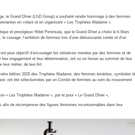
ge, le Grand Dîner (LGD Group) a souhaité rendre hommage à des femmes
eprenantes en créant et en organisant « Les Trophées Madame ».
ique et prestigieux Hôtel Peninsula, que le Grand Dîner a choisi le 6 Mars
nt, le courage, l’ambition de femmes lors d’une éblouissante soirée et d’un
t pour objectif d’encourager les initiatives menées par des femmes et de
r leur engagement et leur détermination, ont su se hisser au sommet de leur
leur métier, de leur Art.
emière édition 2025 des Trophées Madame, des femmes émérites, symboles d
espoir, ont été sélectionnées par un Comité de femmes au sein du mouvement
tion « Les Trophées Madame », par et pour « Le Grand Dîner »,
s afin de récompenser des figures féminines incontournables dans leur