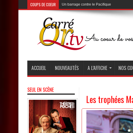
COUPS DE COEUR
Un barrage contre le Pacifique
au Théâtre de Poche de Montparnasse
ACCUEIL
NOUVEAUTÉS
A L’AFFICHE
NOS CO
SEUL EN SCÈNE
Les trophées 