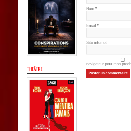
Nom
*
Email
*
Site internet
navigateur pour mon proc
THÉÂTRE