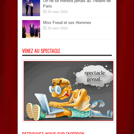
On ne se mentira jamais au Théâtre de
Paris
25 mars 2026
Miss Freud et ses Hommes
25 mars 2026
VENEZ AU SPECTACLE