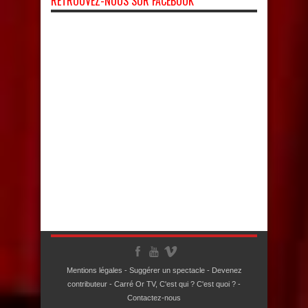
RETROUVEZ-NOUS SUR FACEBOOK
Mentions légales
-
Suggérer un spectacle
-
Devenez
contributeur
-
Carré Or TV, C'est qui ? C'est quoi ?
-
Contactez-nous