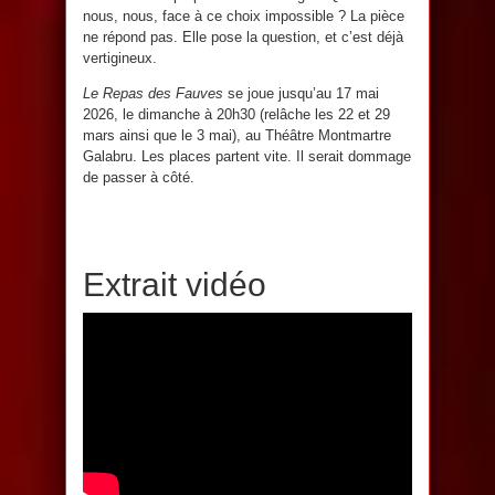
nous, nous, face à ce choix impossible ? La pièce
ne répond pas. Elle pose la question, et c’est déjà
vertigineux.
Le Repas des Fauves
se joue jusqu’au 17 mai
2026, le dimanche à 20h30 (relâche les 22 et 29
mars ainsi que le 3 mai), au Théâtre Montmartre
Galabru. Les places partent vite. Il serait dommage
de passer à côté.
Extrait vidéo