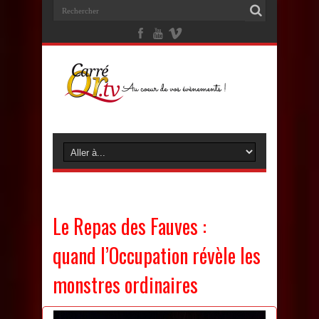
Le Repas des Fauves :
quand l’Occupation révèle les
monstres ordinaires