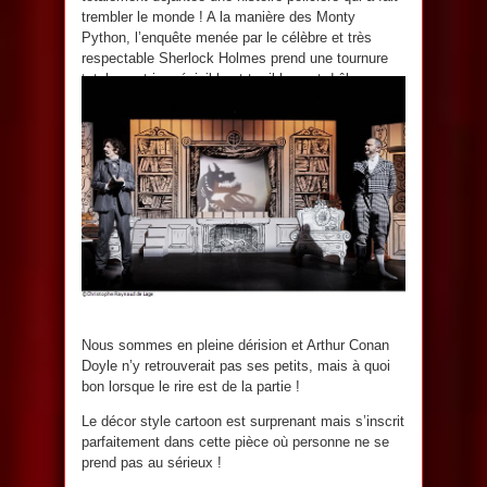
trembler le monde ! A la manière des Monty
Python, l’enquête menée par le célèbre et très
respectable Sherlock Holmes prend une tournure
totalement imprévisible et terriblement drôle.
Nous sommes en pleine dérision et Arthur Conan
Doyle n’y retrouverait pas ses petits, mais à quoi
bon lorsque le rire est de la partie !
Le décor style cartoon est surprenant mais s’inscrit
parfaitement dans cette pièce où personne ne se
prend pas au sérieux !