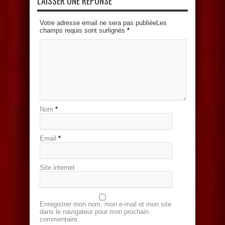
LAISSER UNE RÉPONSE
Votre adresse email ne sera pas publiéeLes
champs requis sont surlignés
*
Nom
*
Email
*
Site internet
Enregistrer mon nom, mon e-mail et mon site
dans le navigateur pour mon prochain
commentaire.