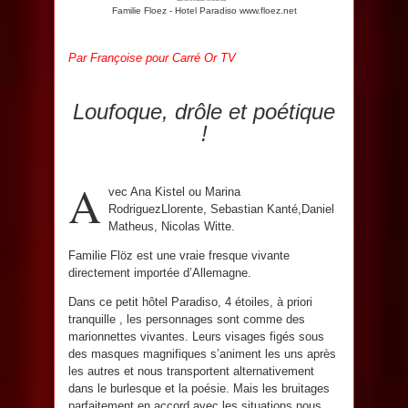
Familie Floez - Hotel Paradiso www.floez.net
Par Françoise pour Carré Or TV
Loufoque, drôle et poétique
!
A
vec Ana Kistel ou Marina
RodriguezLlorente, Sebastian Kanté,Daniel
Matheus, Nicolas Witte.
Familie Flöz est une vraie fresque vivante
directement importée d’Allemagne.
Dans ce petit hôtel Paradiso, 4 étoiles, à priori
tranquille , les personnages sont comme des
marionnettes vivantes. Leurs visages figés sous
des masques magnifiques s’animent les uns après
les autres et nous transportent alternativement
dans le burlesque et la poésie. Mais les bruitages
parfaitement en accord avec les situations nous