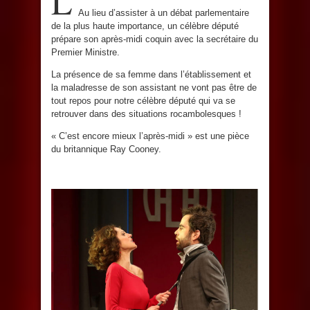
L
Au lieu d’assister à un débat parlementaire
de la plus haute importance, un célèbre député
prépare son après-midi coquin avec la secrétaire du
Premier Ministre.
La présence de sa femme dans l’établissement et
la maladresse de son assistant ne vont pas être de
tout repos pour notre célèbre député qui va se
retrouver dans des situations rocambolesques !
« C’est encore mieux l’après-midi » est une pièce
du britannique Ray Cooney.