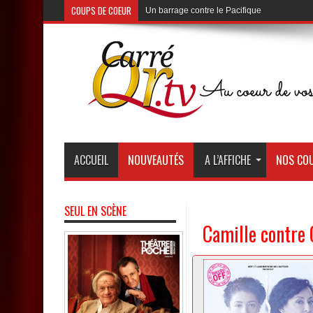
COUPS DE COEUR
Un barrage contre le Pacifique
au Théâtre de Poche de Montparnasse
ACCUEIL
NOUVEAUTÉS
A L’AFFICHE
NOS COU
SEUL EN SCÈNE
Camille contre 