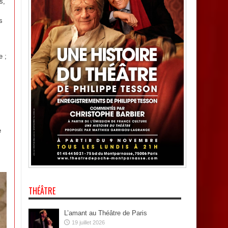
s,
s
e ;
e
THÉÂTRE
L’amant au Théâtre de Paris
19 juillet 2026