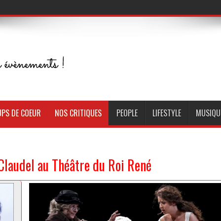
PS DE COEUR
NOS CRITIQUES
PEOPLE
LIFESTYLE
MUSIQU
Claudel au Théâtre du Roi René