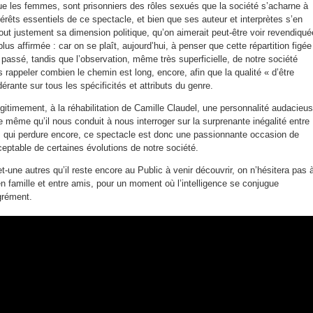
e les femmes, sont prisonniers des rôles sexués que la société s’acharne à
intérêts essentiels de ce spectacle, et bien que ses auteur et interprètes s’en
out justement sa dimension politique, qu’on aimerait peut-être voir revendiqué
lus affirmée : car on se plaît, aujourd’hui, à penser que cette répartition figée
u passé, tandis que l’observation, même très superficielle, de notre société
 rappeler combien le chemin est long, encore, afin que la qualité « d’être
érante sur tous les spécificités et attributs du genre.
gitimement, à la réhabilitation de Camille Claudel, une personnalité audacieu
 même qu’il nous conduit à nous interroger sur la surprenante inégalité entre
qui perdure encore, ce spectacle est donc une passionnante occasion de
cceptable de certaines évolutions de notre société.
et-une autres qu’il reste encore au Public à venir découvrir, on n’hésitera pas 
n famille et entre amis, pour un moment où l’intelligence se conjugue
grément.