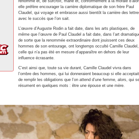
renommé et, de surcroît, marié et, conformément à la morale d’alor
elle préfère encourager la carrière diplomatique de son frère Paul
Claudel, qui voyage et embrasse aussi bientôt la carrière des lettre
avec le succès que l’on sait.
L’œuvre d’Auguste Rodin a fait date, dans les arts plastiques, de
même que l’œuvre de Paul Claudel a fait date, dans l’art dramatiqu
de sorte que la renommée extraordinaire dont jouissent ces deux
hommes de son entourage, ont longtemps occulté Camille Claudel,
celle qui n’a pas été en mesure d’apparaître en dehors de leur
influence écrasante.
C’est ainsi que, toute sa vie durant, Camille Claudel vivra dans
l’ombre des hommes, qui lui donneraient beaucoup si elle acceptait
de remplir les obligations que l’on attend d’une femme, alors, qui s
résument en quelques mots : être une épouse et une mère.