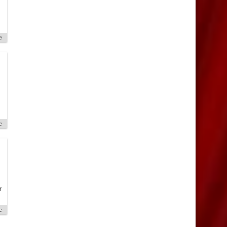
e
e
r
e