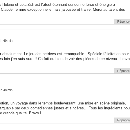
e Hélène et Lola Zidi est l’atout étonnant qui donne force et énergie a
e Claudel,femme exceptionnelle mais jalousée et trahie. Merci au talent des
Répondr
 h 49 min
r absolument. Le jeu des actrices est remarquable . Spéciale félicitation pour
rès loin j’en suis sure !! Ca fait du bien de voir des pièces de ce niveau : bravo
Répondr
 h 48 min
otion, un voyage dans le temps bouleversant, une mise en scène originale,
marquable par deux comédiennes justes et sincères… Tous les ingrédients pou
e grande qualité. Bravo !
Répondr