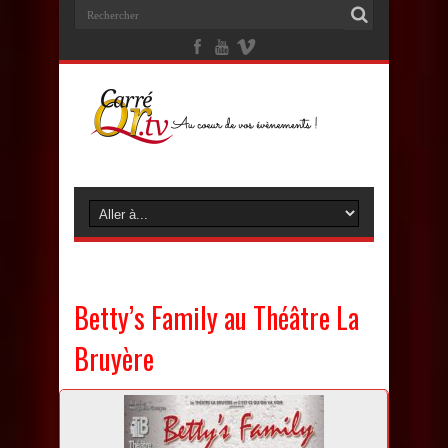
Betty’s Family au Théâtre La
Bruyère