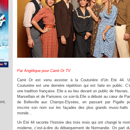
Par Angélique pour Carré Or TV
Carré Or est venu assister à la Couturière d’Un Eté 44. 
Couturière est une dernière répétition qui est faite en public. C’
une tradition française. Elle a eu lieu devant un public de Havrais,
Marseillais et de Parisiens ce soir-là.Elle a débuté au cœur de Par
ent
,
de Belleville aux Champs-Elysées, en passant par Pigalle p
inscrire son nom sur les façades des plus grands music-halls
monde…
Un Eté 44 raconte l’histoire des trois mois qui ont changé le mo
moderne, c’est-à-dire du débarquement de Normandie. On part d