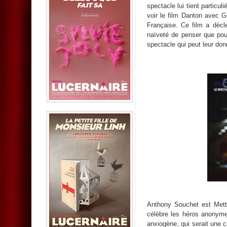
spectacle lui tient particu
voir le film Danton avec Gé
Française. Ce film a déclen
naïveté de penser que pour
spectacle qui peut leur d
Anthony Souchet est Mette
célèbre les héros anonymes 
anxiogène, qui serait une c