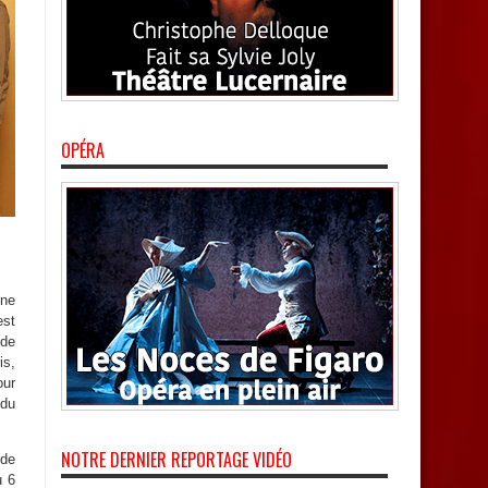
OPÉRA
Une
est
 de
is,
our
 du
NOTRE DERNIER REPORTAGE VIDÉO
nde
u 6