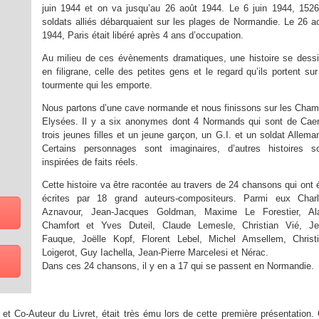
juin 1944 et on va jusqu’au 26 août 1944. Le 6 juin 1944, 152
soldats alliés débarquaient sur les plages de Normandie. Le 26 a
1944, Paris était libéré après 4 ans d’occupation.
Au milieu de ces évènements dramatiques, une histoire se dess
en filigrane, celle des petites gens et le regard qu’ils portent sur
tourmente qui les emporte.
Nous partons d’une cave normande et nous finissons sur les Cha
Elysées. Il y a six anonymes dont 4 Normands qui sont de Cae
trois jeunes filles et un jeune garçon, un G.I. et un soldat Allema
Certains personnages sont imaginaires, d’autres histoires s
inspirées de faits réels.
Cette histoire va être racontée au travers de 24 chansons qui ont 
écrites par 18 grand auteurs-compositeurs. Parmi eux Char
Aznavour, Jean-Jacques Goldman, Maxime Le Forestier, Al
Chamfort et Yves Duteil, Claude Lemesle, Christian Vié, J
Fauque, Joëlle Kopf, Florent Lebel, Michel Amsellem, Christ
Loigerot, Guy Iachella, Jean-Pierre Marcelesi et Nérac.
Dans ces 24 chansons, il y en a 17 qui se passent en Normandie.
 et Co-Auteur du Livret, était très ému lors de cette première présentation.