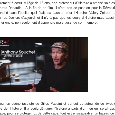
lièrement à cœur. A l’âge de 13 ans, son professeur d’Histoire a amené sa cla
rard Depardieu. A la fin de ce film, il s’est pris de passion pour la Révolut
ché dans l’écolier qu’il était, sa passion pour l’Histoire. Valery Zeitoun a
 les écoliers d’aujourd’hui il n’y a pas que les cours d’Histoire mais aussi
onner envie, non seulement d’apprendre mais aussi de commémorer.
ur en scène (assisté de Gilles Papain) et surtout co-auteur de ce livret 
de l’Histoire. Il a voulu démarrer l’histoire à partir d’un lieu qui serait as
ave, pour se protéger. Et de cette cave, tout est envisageable, un bateau ou