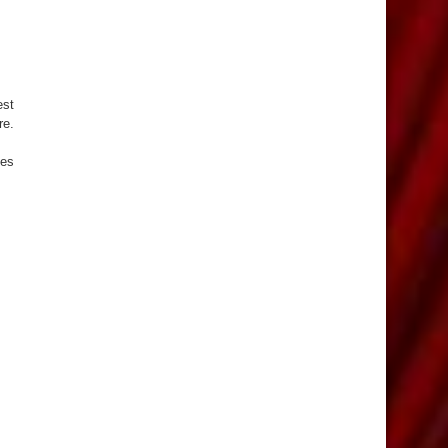
est
re.
des