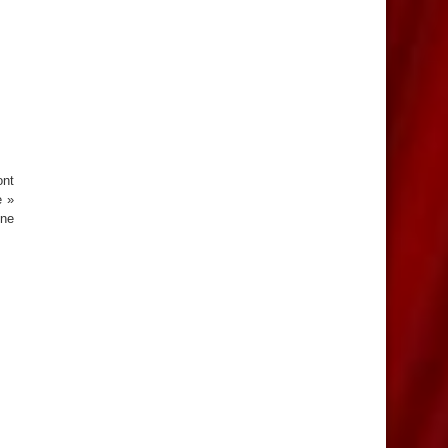
ont
e »
 ne