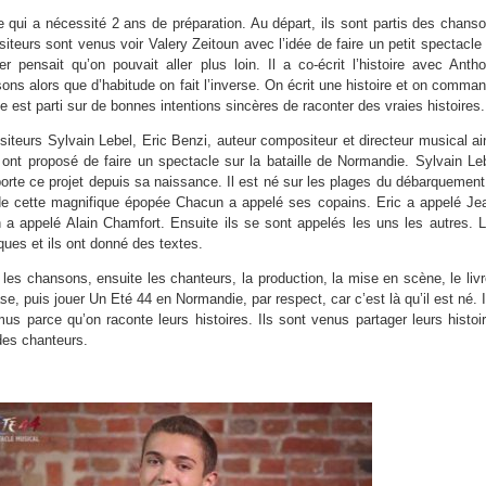
 qui a nécessité 2 ans de préparation. Au départ, ils sont partis des chans
teurs sont venus voir Valery Zeitoun avec l’idée de faire un petit spectacle
 pensait qu’on pouvait aller plus loin. Il a co-écrit l’histoire avec Anth
ons alors que d’habitude on fait l’inverse. On écrit une histoire et on comma
est parti sur de bonnes intentions sincères de raconter des vraies histoires.
iteurs Sylvain Lebel, Eric Benzi, auteur compositeur et directeur musical ai
ont proposé de faire un spectacle sur la bataille de Normandie. Sylvain Le
porte ce projet depuis sa naissance. Il est né sur les plages du débarquement.
 de cette magnifique épopée Chacun a appelé ses copains. Eric a appelé Je
a appelé Alain Chamfort. Ensuite ils se sont appelés les uns les autres. 
ues et ils ont donné des textes.
e les chansons, ensuite les chanteurs, la production, la mise en scène, le livr
se, puis jouer Un Eté 44 en Normandie, par respect, car c’est là qu’il est né. I
 parce qu’on raconte leurs histoires. Ils sont venus partager leurs histoi
des chanteurs.