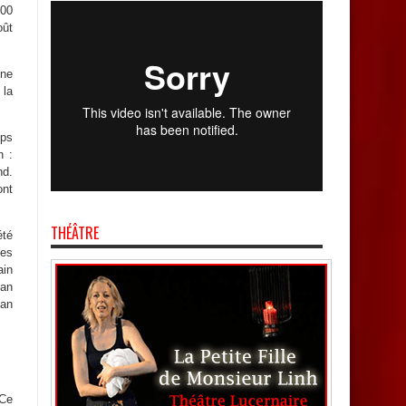
600
oût
ine
 la
mps
n :
nd.
ont
THÉÂTRE
été
les
ain
ean
ian
 Ce