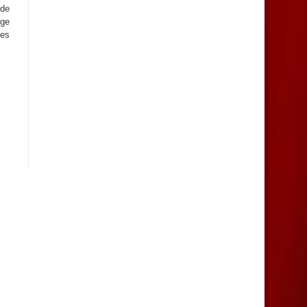
 de
ège
les