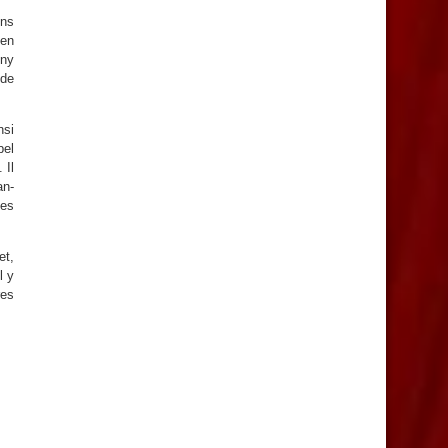
ons
 en
ony
nde
nsi
bel
 Il
an-
Les
et,
l y
res