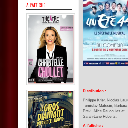
A L’AFFICHE
Distribution :
Philippe Krier
,
Nicolas La
u
r
Tomislav Matosin
,
Barbara
Pravi
,
Alice Raucoules
et
Sarah-Lane Roberts
.
A l’affiche :