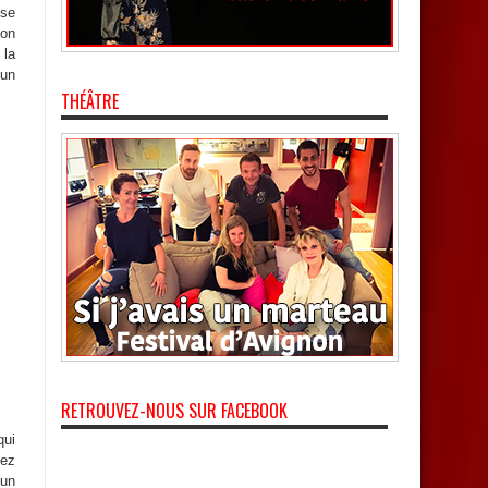
sse
ion
 la
 un
THÉÂTRE
RETROUVEZ-NOUS SUR FACEBOOK
qui
sez
 un