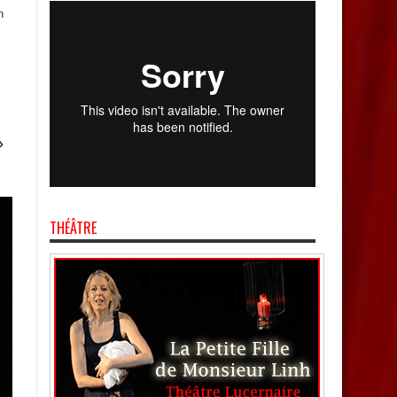
n
»
THÉÂTRE