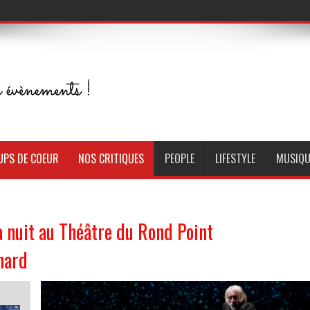
UPS DE COEUR
NOS CRITIQUES
PEOPLE
LIFESTYLE
MUSIQU
la nuit au Théâtre du Rond Point
hard