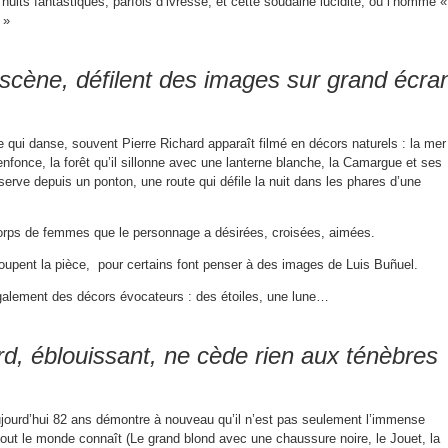
nuits fantastiques, parfois d’ivresse, et cette soudaine lucidité, où l’homme «
 »
 scène, défilent des images sur grand écra
e qui danse, souvent Pierre Richard apparaît filmé en décors naturels : la mer
’enfonce, la forêt qu’il sillonne avec une lanterne blanche, la Camargue et ses
serve depuis un ponton, une route qui défile la nuit dans les phares d’une
corps de femmes que le personnage a désirées, croisées, aimées.
coupent la pièce, pour certains font penser à des images de Luis Buñuel.
galement des décors évocateurs : des étoiles, une lune…
rd, éblouissant, ne cède rien aux ténèbres
aujourd’hui 82 ans démontre à nouveau qu’il n’est pas seulement l’immense
out le monde connaît (Le grand blond avec une chaussure noire, le Jouet, la