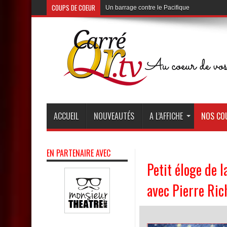
COUPS DE COEUR
Un barrage contre le Pacifique
au Théâtre de Poche de Montparnasse
ACCUEIL
NOUVEAUTÉS
A L’AFFICHE
NOS CO
EN PARTENAIRE AVEC
Petit éloge de 
avec Pierre Ric