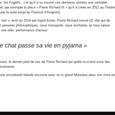
 les Fugitifs…) et qu’il a su trouver ces dernières années une véritable
c par exemple la pièce « Pierre Richard III » qu’il a créée en 2012 au Théâtr
ar la suite jusqu’au Festival d’Avignon).
nuit », écrit en 2014 par Ingrid Astier, Pierre Richard trouve LE rôle qui de
 pensées philosophiques, nous transporte, nous enchante, et nous laisse
 une telle performance d’acteur.
e chat passe sa vie en pyjama »
hrase, le dernier pied de nez de Pierre Richard qui quitte la scène sous des
issements.
 : une envoûtante balade nocturne avec un si grand Monsieur dans une mise en