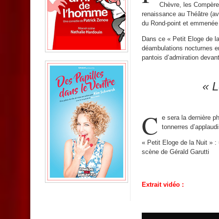
Chèvre, les Compères,
renaissance au Théâtre (ave
du Rond-point et emmenée p
Dans ce « Petit Eloge de la 
déambulations nocturnes en
pantois d’admiration devant
« L
C
e sera la dernière p
tonnerres d’applaud
« Petit Eloge de la Nuit »
scène de Gérald Garutti
Extrait vidéo :