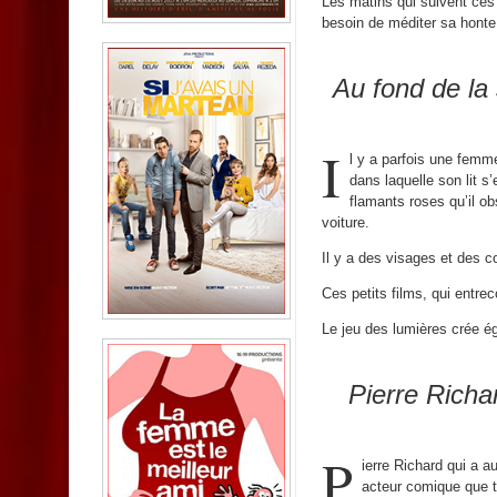
Les matins qui suivent ces 
besoin de méditer sa honte
Au fond de la
I
l y a parfois une femm
dans laquelle son lit s
flamants roses qu’il ob
voiture.
Il y a des visages et des 
Ces petits films, qui entre
Le jeu des lumières crée é
Pierre Richa
P
ierre Richard qui a 
acteur comique que t