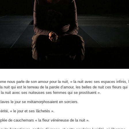
me nous parle de son amour pour la nuit, « la nuit avec ses espaces infinis, 
la nuit qui est le terreau de la parole d’amour, les belles de nuit ces fleurs qui
, la nuit avec ses nuiteuses ses femmes qui se prostituent ».
claves le jour se métamorphosaient en sorciers.
érité, « le jour et ses lâchetés ».
uplée de cauchemars « la fleur vénéneuse de la nuit ».