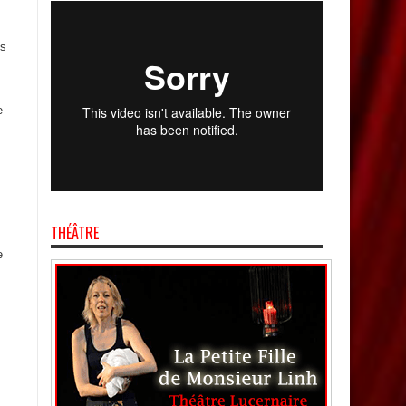
es
e
THÉÂTRE
e