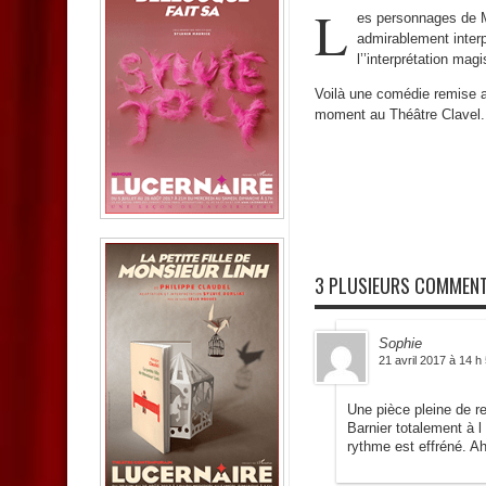
L
es personnages de Mo
admirablement interp
l’’interprétation ma
Voilà une comédie remise au
moment au Théâtre Clavel.
3 PLUSIEURS COMMENT
Sophie
21 avril 2017 à 14 h
Une pièce pleine de r
Barnier totalement à 
rythme est effréné. Ah