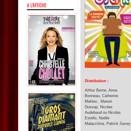
A L’AFFICHE
Distribution :
Arthur Berne, Anne
Bonneau, Catherine
Mahieu , Manon
Dussap, Nicolas
Audebaud ou Nicolas
Estello, Noëlle
Malacchina, Patrick Savey