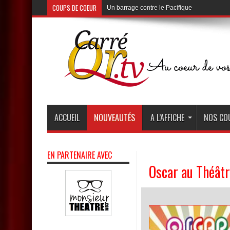
COUPS DE COEUR
Un barrage contre le Pacifique
au Théâtre de Poche de Montparnasse
ACCUEIL
NOUVEAUTÉS
A L’AFFICHE
NOS CO
EN PARTENAIRE AVEC
Oscar au Théâtr