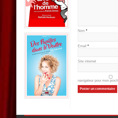
Nom
*
Email
*
Site internet
navigateur pour mon proc