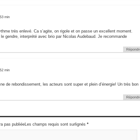
 53 min
ythme très enlevé. Ca s’agite, on rigole et on passe un excellent moment.
 le gendre, interprété avec brio par Nicolas Audebaud. Je recommande
Répondr
 52 min
ine de rebondissement, les acteurs sont super et plein d’énergie! Un très bon
Répondr
ra pas publiéeLes champs requis sont surlignés
*