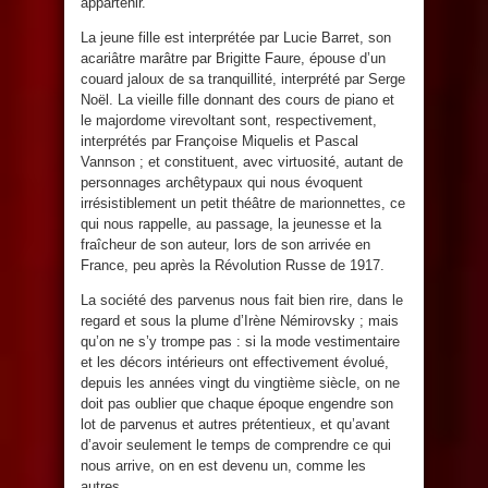
appartenir.
La jeune fille est interprétée par Lucie Barret, son
acariâtre marâtre par Brigitte Faure, épouse d’un
couard jaloux de sa tranquillité, interprété par Serge
Noël. La vieille fille donnant des cours de piano et
le majordome virevoltant sont, respectivement,
interprétés par Françoise Miquelis et Pascal
Vannson ; et constituent, avec virtuosité, autant de
personnages archêtypaux qui nous évoquent
irrésistiblement un petit théâtre de marionnettes, ce
qui nous rappelle, au passage, la jeunesse et la
fraîcheur de son auteur, lors de son arrivée en
France, peu après la Révolution Russe de 1917.
La société des parvenus nous fait bien rire, dans le
regard et sous la plume d’Irène Némirovsky ; mais
qu’on ne s’y trompe pas : si la mode vestimentaire
et les décors intérieurs ont effectivement évolué,
depuis les années vingt du vingtième siècle, on ne
doit pas oublier que chaque époque engendre son
lot de parvenus et autres prétentieux, et qu’avant
d’avoir seulement le temps de comprendre ce qui
nous arrive, on en est devenu un, comme les
autres.