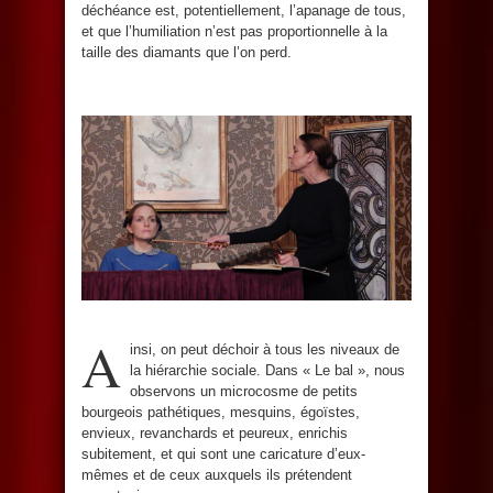
déchéance est, potentiellement, l’apanage de tous,
et que l’humiliation n’est pas proportionnelle à la
taille des diamants que l’on perd.
A
insi, on peut déchoir à tous les niveaux de
la hiérarchie sociale. Dans « Le bal », nous
observons un microcosme de petits
bourgeois pathétiques, mesquins, égoïstes,
envieux, revanchards et peureux, enrichis
subitement, et qui sont une caricature d’eux-
mêmes et de ceux auxquels ils prétendent