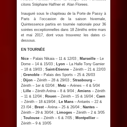
citons Stéphane Haffner et Alan Florees.
Inauguré sous le chapiteau de la Porte de Passy à
Paris à l’occasion de la saison hivernale,
Quintessence partira en tournée nationale pour 36
soirées exceptionnelles dans 18 Zéniths entre mars
et mai 2017, dont vous trouverez les dates ci-
dessous.
EN TOURNÉE
Nice
– Palais Nikaia – 11 & 12/03 ;
Marseille
– Le
Dome – 14 & 15/03 ;
Lyon
– La Halle Tony Garnier
– 18 & 19/03 ;
Saint-Etienne
– Zénith – 21 & 22/03
;
Grenoble
– Palais des Sports – 25 & 26/03
;
Dijon
– Zénith – 28 & 29/03 ;
Strasbourg
–
Zénith – 1er & 02/04 ;
Metz
– Arènes – 4 & 5/04
;
Lille
– Zénith Aréna – 8 & 9/04 ;
Amiens
– Zénith
– 11 & 12/04 ;
Rouen
– Zénith – 15 & 16/04 ;
Caen
– Zénith – 18 &19/04 ;
Le Mans
– Antarès – 22 &
23 /04 ;
Brest
– Aréna – 25 & 26/04 ;
Nantes
–
Zénith – 29 & 30/04 ;
Limoges
– Zénith – 2 & 3/05
;
Toulouse
– Zénith – 6 & 7/05 ;
Montpellier
–
Zénith – 9 & 10/05