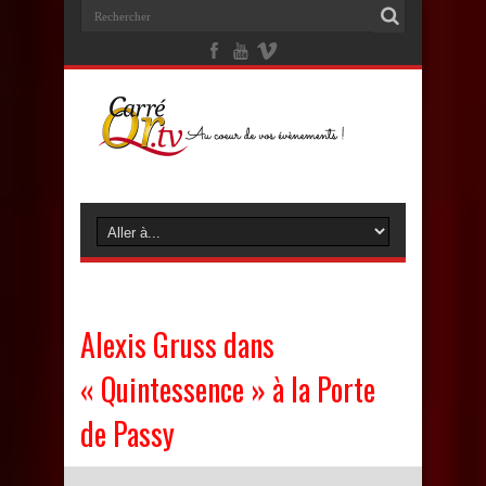
Alexis Gruss dans
« Quintessence » à la Porte
de Passy