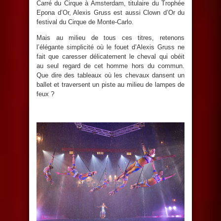
Carré du Cirque à Amsterdam, titulaire du Trophée
Epona d’Or, Alexis Gruss est aussi Clown d’Or du
festival du Cirque de Monte-Carlo.
Mais au milieu de tous ces titres, retenons
l’élégante simplicité où le fouet d’Alexis Gruss ne
fait que caresser délicatement le cheval qui obéit
au seul regard de cet homme hors du commun.
Que dire des tableaux où les chevaux dansent un
ballet et traversent un piste au milieu de lampes de
feux ?